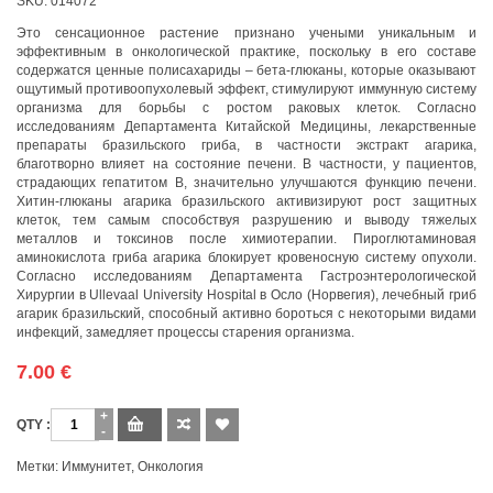
SKU:
014072
Это сенсационное растение признано учеными уникальным и
эффективным в онкологической практике, поскольку в его составе
содержатся ценные полисахариды – бета-глюканы, которые оказывают
ощутимый противоопухолевый эффект, стимулируют иммунную систему
организма для борьбы с ростом раковых клеток. Согласно
исследованиям Департамента Китайской Медицины, лекарственные
препараты бразильского гриба, в частности экстракт агарика,
благотворно влияет на состояние печени. В частности, у пациентов,
страдающих гепатитом В, значительно улучшаются функцию печени.
Хитин-глюканы агарика бразильского активизируют рост защитных
клеток, тем самым способствуя разрушению и выводу тяжелых
металлов и токсинов после химиотерапии. Пироглютаминовая
аминокислота гриба агарика блокирует кровеносную систему опухоли.
Согласно исследованиям Департамента Гастроэнтерологической
Хирургии в Ullevaal University Hospital в Осло (Норвегия), лечебный гриб
агарик бразильский, способный активно бороться с некоторыми видами
инфекций, замедляет процессы старения организма.
7.00
€
Количество
Метки:
Иммунитет
,
Онкология