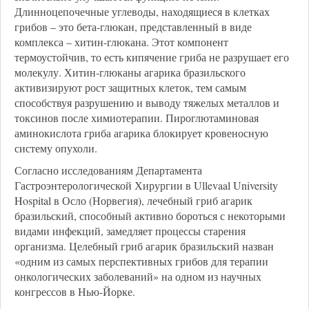
Длинноцепочечные углеводы, находящиеся в клетках
грибов – это бета-глюкан, представленный в виде
комплекса – хитин-глюкана. Этот компонент
термоустойчив, то есть кипячение гриба не разрушает его
молекулу. Хитин-глюканы агарика бразильского
активизируют рост защитных клеток, тем самым
способствуя разрушению и выводу тяжелых металлов и
токсинов после химиотерапии. Пироглютаминовая
аминокислота гриба агарика блокирует кровеносную
систему опухоли.
Согласно исследованиям Департамента
Гастроэнтерологической Хирургии в Ullevaal University
Hospital в Осло (Норвегия), лечебный гриб агарик
бразильский, способный активно бороться с некоторыми
видами инфекций, замедляет процессы старения
организма. Целебный гриб агарик бразильский назван
«одним из самых перспективных грибов для терапии
онкологических заболеваний» на одном из научных
конгрессов в Нью-Йорке.