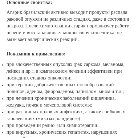
Основные свойства:
Агарик бразильский активно выводит продукты распада
раковой опухоли на различных стадиях, даже в состоянии
некроза. После химиотерапии агарик нормализует работу
печени и восстанавливает микрофлору кишечника, не
вызывает аллергических реакций.
Показания к применению:
при злокачественных опухолях (рак-саркома, меланома,
лейкоз и др.); в комплексном лечении эффективен при
последних стадиях онкологии;
при терапии доброкачественных новообразований:
полипов, аденом, фиброаденом, папиллом, миом и т.д.;
при лечении хронических заболеваний кишечника,
желудка, почек и мочеполовой системы;
при различных половых инфекциях, а также грибковых
заболеваниях (микозах, кандидозе)
при проведении радио- или химиотерапии;
при вирусных, хронических гепатитах, нарушениях