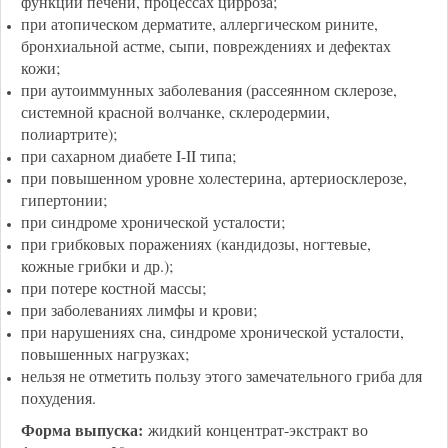
функций печени, процессах цирроза;
при атопическом дерматите, аллергическом рините,
бронхиальной астме, сыпи, повреждениях и дефектах
кожи;
при аутоиммунных заболевания (рассеянном склерозе,
системной красной волчанке, склеродермии,
полиартрите);
при сахарном диабете I-II типа;
при повышенном уровне холестерина, артериосклерозе,
гипертонии;
при синдроме хронической усталости;
при грибковых поражениях (кандидозы, ногтевые,
кожные грибки и др.);
при потере костной массы;
при заболеваниях лимфы и крови;
при нарушениях сна, синдроме хронической усталости,
повышенных нагрузках;
нельзя не отметить пользу этого замечательного гриба для
похудения.
Форма выпуска:
жидкий концентрат-экстракт во