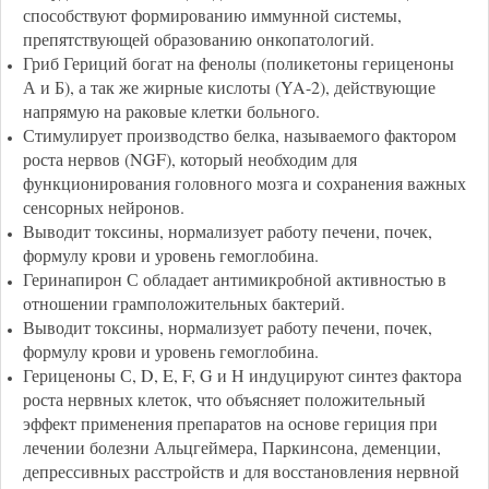
способствуют формированию иммунной системы,
препятствующей образованию онкопатологий.
Гриб Гериций богат на фенолы (поликетоны гериценоны
А и Б), а так же жирные кислоты (YA-2), действующие
напрямую на раковые клетки больного.
Стимулирует производство белка, называемого фактором
роста нервов (NGF), который необходим для
функционирования головного мозга и сохранения важных
сенсорных нейронов.
Выводит токсины, нормализует работу печени, почек,
формулу крови и уровень гемоглобина.
Геринапирон С обладает антимикробной активностью в
отношении грамположительных бактерий.
Выводит токсины, нормализует работу печени, почек,
формулу крови и уровень гемоглобина.
Гериценоны С, D, E, F, G и Н индуцируют синтез фактора
роста нервных клеток, что объясняет положительный
эффект применения препаратов на основе гериция при
лечении болезни Альцгеймера, Паркинсона, деменции,
депрессивных расстройств и для восстановления
нервной