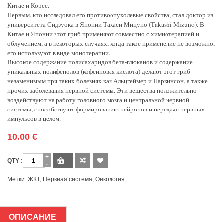
Китае и Корее.
Первым, кто исследовал его противоопухолевые свойства, стал доктор из
университета Сидзуока в Японии Такаси Мицуно (Тakashi Mizuno). В
Китае и Японии этот гриб применяют совместно с химиотерапией и
облучением, а в некоторых случаях, когда такое применение не возможно,
его используют в виде монотерапии.
Высокое содержание полисахаридов бета-глюканов и содержание
уникальных полифенолов (кофеиновая кислота) делают этот гриб
незаменимым при таких болезнях как Альцгеймер и Паркинсон, а также
прочих заболевания нервной системы. Эти вещества положительно
воздействуют на работу головного мозга и центральной нервной
системы, способствуют формированию нейронов и передаче нервных
импульсов в целом.
10.00
€
Количество
Метки:
ЖКТ
,
Нервная система
,
Онкология
ОПИСАНИЕ