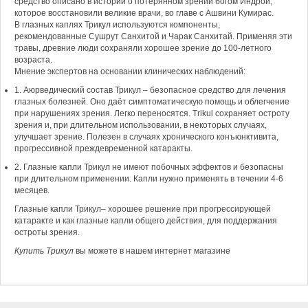
средство описано в истории о потерянном зрении богом Индрой,
которое восстановили великие врачи, во главе с Ашвини Кумирас.
В глазных каплях Трикул используются компоненты,
рекомендованные Сушрут Санхитой и Чарак Санхитай. Применяя эти
травы, древние люди сохраняли хорошее зрение до 100-летного
возраста.
Мнение экспертов на основании клинических наблюдений:
1. Аюрведический состав Трикул – безопасное средство для лечения
глазных болезней. Оно даёт симптоматическую помощь и облегчение
при нарушениях зрения. Легко переносятся. Trikul сохраняет остроту
зрения и, при длительном использовании, в некоторых случаях,
улучшает зрение. Полезен в случаях хронического конъюнктивита,
прогрессивной преждевременной катаракты.
2. Глазные капли Трикул не имеют побочных эффектов и безопасны
при длительном применении. Капли нужно применять в течении 4-6
месяцев.
Глазные капли Трикул– хорошее решение при прогрессирующей
катаракте и как глазные капли общего действия, для поддержания
остроты зрения.
Купить Трикул
вы можете в нашем интернет магазине