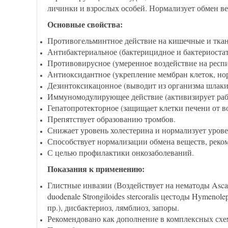
личинки и взрослых особей. Нормализует обмен ве
Основные свойства:
Противогельминтное действие на кишечные и ткан
Антибактериальное (бактерицидное и бактериостати
Противовирусное (умеренное воздействие на респ
Антиоксидантное (укрепление мембран клеток, но
Дезинтоксикацонное (выводит из организма шлаки
Иммуномодулирующее действие (активизирует раб
Гепатопротекторное (защищает клетки печени от во
Препятствует образованию тромбов.
Снижает уровень холестерина и нормализует уровен
Способствует нормализации обмена веществ, реко
С целью профилактики онкозаболеваний.
Показания к применению:
Глистные инвазии (Воздействует на нематоды Ascaris l
duodenale Strongiloides stercoralis цестоды Hymenolep
пр.), дисбактериоз, лямблиоз, запоры.
Рекомендовано как дополнение в комплексных схем