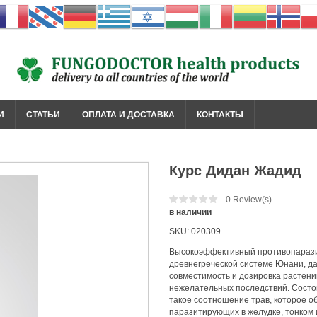
И
СТАТЬИ
ОПЛАТА И ДОСТАВКА
КОНТАКТЫ
Курс Дидан Жадид
0
Review(s)
в наличии
SKU:
020309
Высокоэффективный противопарази
древнегреческой системе Юнани, да
совместимость и дозировка растен
нежелательных последствий. Состо
такое соотношение трав, которое о
паразитирующих в желудке, тонком и