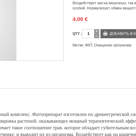
Воздействует как на кишечных, так 
особей. Нормализует обмен веществ
4.00
€
Количество
ДОБАВИТЬ В 
Метки:
ЖКТ
,
Очищение организма
й комплекс. Фитопрепарат изготовлен по древнегреческой сис
озировка растений, оказывающих мощный терапевтический эффе
чает такое соотношение трав, которое обладает губительным во
нике, и выводит их из организма. Воздействует как на кишечны