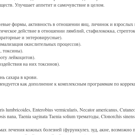
ществ. Улучшает аппетит и самочувствие в целом.
евые формы, активность в отношении яиц, личинок и взрослых 
ческое действие в отношении лямблий, стафилококка, стрептокок
ираторные и энтеровирусные).
рмализация окислительных процессов).
, токсины).
оту лейкоцитов).
здействия на них токсинов).
ь сахара в крови.
мендуется как дополнение к комплексным программам по коррек
umbricoides, Enterobius vermicularis, Necator americanus, Cutaneou
sis nana, Taenia saginata Taenia solium трематоды, Clonorchis sinens
ах лечения кожных болезней (фурункулез, зуд, акне, возможно п