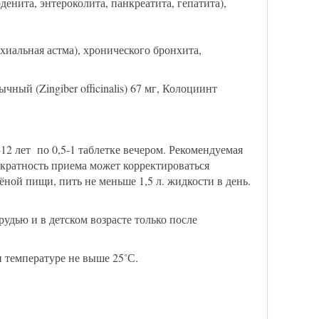
енита, энтероколита, панкреатита, гепатита),
иальная астма), хронического бронхита,
ный (Zingiber officinalis) 67 мг, Колоциинт
3-12 лет по 0,5-1 таблетке вечером. Рекомендуемая
и кратность приема может корректироваться
ной пищи, пить не меньше 1,5 л. жидкости в день.
дью и в детском возрасте только после
 температуре не выше 25˚С.