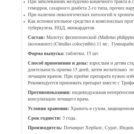
При заболеваниях желудочно-кишечного тракта в ст
геморроя, сахарного диабета 2-го типа, прочих на
При наличии онкологических патологий и хрониче
Как вспомогательное средство в комплексных прог
туберкулеза, НЦД, миокардитов.
Состав:
Малотус филиппинский (Mallotus philippine
(колоквинт) (Citrullus colocynthis) 11 мг, Гумиараб
Форма выпуска:
таблетки, 15 шт.
Способ применения и дозы:
взрослым и детям стар
длительность приема 15 дней, затем желательно по
лечащим врачом. При приёме препарата нужно избе
Рекомендуется принимать препарат вместе с
Трифа
Противопоказания:
индивидуальная непереносимос
консультации лечащего врача.
Условия хранения:
Хранить в сухом, защищенном 
Срок годности:
3 года.
Производитель:
Пнчамрат Хербалс, Сурат, Индия.