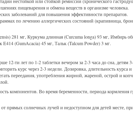
адии нестойкой или стойкой ремиссии (хронического гастродуод
рушениях пищеварения и обмена веществ в организме человека.
ских заболеваний для повышения эффективности препаратов.
раммах по лечению аллергических состояний (крапивница, бронх
nsis) 281 мг, Куркума длинная (Curcuma longa) 93 мг, Имбирь обыч
ик E414 (GumAcacia) 45 мг, Тальк (Talcum Powder) 3 мг.
ше 12-ти лет по 1-2 таблетки вечером за 2-3 часа до сна, детям 
вторить курс через 2-3 недели. Дозировка, длительность курса 
гать переедания, употребления жирной, жареной, острой и копчё
лой
.
ть компонентов. Во время беременности, периода кормления гру
от прямых солнечных лучей и недоступном для детей месте, при