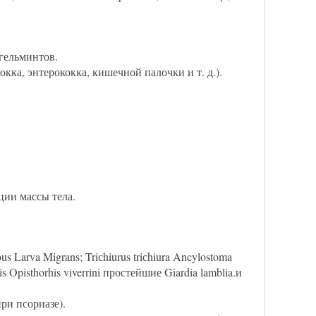
гельминтов.
ка, энтерококка, кишечной палочки и т. д.).
ции массы тела.
s Larva Migrans; Triсhiurus triсhiura Ancylostoma
is Opisthorhis viverrini простейшие Giardia lamblia.и
ри псориазе).