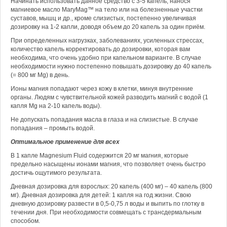
Начинать использовать данное средство с 3-5 капель, нанося
магниевое масло MaryMag™ на тело или на болезненные участки
суставов, мышц и др., кроме слизистых, постепенно увеличивая
дозировку на 1-2 капли, доводя объем до 20 капель за один приём.
При определенных нагрузках, заболеваниях, усиленных стрессах,
количество капель корректировать до дозировки, которая вам
необходима, что очень удобно при капельном варианте. В случае
необходимости нужно постепенно повышать дозировку до 40 капель
(= 800 мг Mg) в день.
Ионы магния попадают через кожу в клетки, минуя внутренние
органы. Людям с чувствительной кожей разводить магний с водой (1
капля Mg на 2-10 капель воды).
Не допускать попадания масла в глаза и на слизистые. В случае
попадания – промыть водой.
Оптимальное применение для всех
В 1 капле Magnesium Fluid содержится 20 мг магния, которые
предельно насыщены ионами магния, что позволяет очень быстро
достичь ощутимого результата.
Дневная дозировка для взрослых: 20 капель (400 мг) – 40 капель (800
мг). Дневная дозировка для детей: 1 капля на год жизни. Свою
дневную дозировку развести в 0,5-0,75 л воды и выпить по глотку в
течении дня. При необходимости совмещать с трансдермальным
способом.