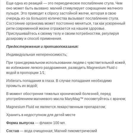
Еще одна из реакций — это периодическое послабление стула. Чем
оно может быть вызвано: магний стимулирует сокращение желчного
пузыря. Это приводит к сбросу застойной желчи, которая в свою
очередь из-за большого количества вызывает послабление стула.
Состояние организма может постоянно меняться, так как ускоренный
ритм современной жизни отражается на нашем здоровье.
Прислушивайтесь к своему телу и своим потребностям, регулируя
дозировку и способ применения.
Предостережения и противопоказания:
Индивидуальная непереносимость;
При трансдермальном использовании людям с чувствительной кожей,
во избежание легкого раздражения, разводить Magnesium Fluid с
водой в пропорции 1/1;
Избегать попадания в глаза. В случае попадания необходимо
промыть их водой;
В момент обострения тяжелых хронический болезней, перед
употреблением магниевого масла MaryMag™ посоветуйтесь с врачом;
Magnesium Fluid не является лекарственным препаратом;
Хранить в недоступном для детей месте
Форма выпуска
— флакон 100 мл.
Состав
— в
ода очищенная; Магний пикометрический