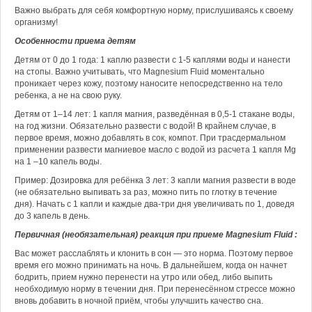
Важно выбрать для себя комфортную норму, прислушиваясь к своему
организму!
Особенности приема детям
Детям от 0 до 1 года: 1 каплю развести с 1-5 каплями воды и нанести
на стопы. Важно учитывать, что Magnesium Fluid моментально
проникает через кожу, поэтому наносите непосредственно на тело
ребенка, а не на свою руку.
Детям от 1–14 лет: 1 капля магния, разведённая в 0,5-1 стакане воды,
на год жизни. Обязательно развести с водой! В крайнем случае, в
первое время, можно добавлять в сок, компот. При трасдермальном
применении развести магниевое масло с водой из расчета 1 капля Мg
на 1 –10 капель воды.
Пример: Дозировка для ребёнка 3 лет: 3 капли магния развести в воде
(не обязательно выпивать за раз, можно пить по глотку в течение
дня). Начать с 1 капли и каждые два-три дня увеличивать по 1, доведя
до 3 капель в день.
Первичная (необязательная) реакция при приеме Magnesium Fluid :
Вас может расслаблять и клонить в сон — это норма. Поэтому первое
время его можно принимать на ночь. В дальнейшем, когда он начнет
бодрить, прием нужно перенести на утро или обед, либо выпить
необходимую норму в течении дня. При перенесённом стрессе можно
вновь добавить в ночной приём, чтобы улучшить качество сна.