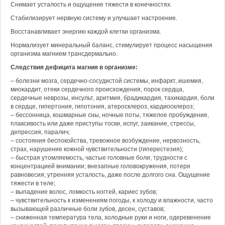
Снимает усталость и ощущение тяжести в конечностях.
Стабилизирует нервную систему и улучшает настроение.
Восстанавливает энергию каждой клетки организма.
Нормализует минеральный баланс, стимулирует процесс насыщения
организма магнием трансдермально.
Следствия дефицита магния в организме:
– болезни мозга, сердечно-сосудистой системы, инфаркт, ишемия,
миокардит, отеки сердечного происхождения, порок сердца,
сердечные неврозы, инсульт, аритмия, брадикардия, тахикардия, боли
в сердце, гипертония, гипотония, атеросклероз, кардиосклероз;
– бессонница, кошмарные сны, ночные поты, тяжелое пробуждение,
плаксивость или даже приступы тоски, испуг, заикание, стрессы,
депрессия, паралич;
– состояния беспокойства, тревожное возбуждение, нервозность,
страх, нарушение кожной чувствительности (гиперестезия);
– быстрая утомляемость, частые головные боли, трудности с
концентрацией внимании; внезапные головокружения, потеря
равновесия; утренняя усталость, даже после долгого сна. Ощущение
тяжести в теле;
– выпадение волос, ломкость ногтей, кариес зубов;
– чувствительность к изменениям погоды, к холоду и влажности, часто
вызывающей различные боли зубов, десен, суставов;
– сниженная температура тела, холодные руки и ноги, одеревенение