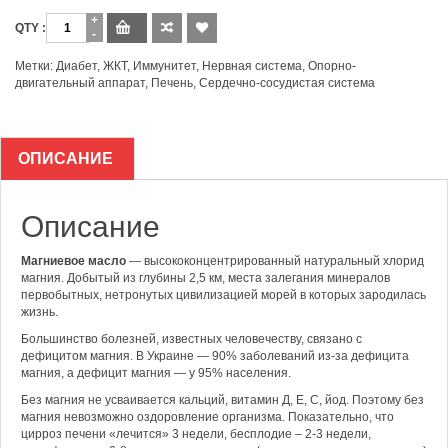
Количество
Метки:
Диабет
,
ЖКТ
,
Иммунитет
,
Нервная система
,
Опорно-
двигательный аппарат
,
Печень
,
Сердечно-сосудистая система
ОПИСАНИЕ
Описание
Магниевое масло
— высококонцентрированный натуральный хлорид
магния. Добытый из глубины 2,5 км, места залегания минералов
первобытных, нетронутых цивилизацией морей в которых зародилась
жизнь.
Большинство болезней, известных человечеству, связано с
дефицитом магния. В Украине — 90% заболеваний из-за дефицита
магния, а дефицит магния — у 95% населения.
Без магния не усваивается кальций, витамин Д, Е, С, йод. Поэтому без
магния невозможно оздоровление организма. Показательно, что
цирроз печени «лечится» 3 недели, бесплодие – 2-3 недели,