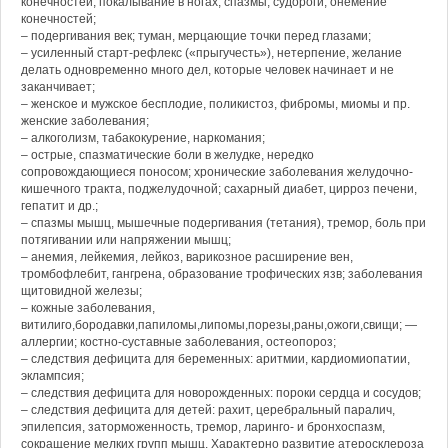
конечностей, покалывание в ногах, спазмы, судороги, онемение
конечностей;
– подергивания век; туман, мерцающие точки перед глазами;
– усиленный старт-рефлекс («прыгучесть»), нетерпение, желание
делать одновременно много дел, которые человек начинает и не
заканчивает;
– женское и мужское бесплодие, поликистоз, фибромы, миомы и пр.
женские заболевания;
– алкоголизм, табакокурение, наркомания;
– острые, спазматические боли в желудке, нередко
сопровождающиеся поносом; хронические заболевания желудочно-
кишечного тракта, поджелудочной; сахарный диабет, цирроз печени,
гепатит и др.;
– спазмы мышц, мышечные подергивания (тетания), тремор, боль при
потягивании или напряжении мышц;
– анемия, лейкемия, лейкоз, варикозное расширение вен,
тромбофлебит, гангрена, образование трофических язв; заболевания
щитовидной железы;
– кожные заболевания,
витилиго,бородавки,папиломы,липомы,порезы,раны,ожоги,свищи; —
аллергии; костно-суставные заболевания, остеопороз;
– следствия дефицита для беременных: аритмии, кардиомиопатии,
эклампсия;
– следствия дефицита для новорожденных: пороки сердца и сосудов;
– следствия дефицита для детей: рахит, церебральный паралич,
эпилепсия, заторможенность, тремор, ларинго- и бронхоспазм,
сокращение мелких групп мышц. Характерно развитие атеросклероза