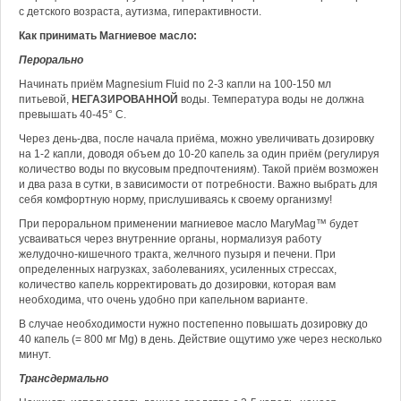
с детского возраста, аутизма, гиперактивности.
Как принимать Магниевое масло:
Перорально
Начинать приём Magnesium Fluid по 2-3 капли на 100-150 мл
питьевой,
НЕГАЗИРОВАННОЙ
воды. Температура воды не должна
превышать 40-45° С.
Через день-два, после начала приёма, можно увеличивать дозировку
на 1-2 капли, доводя объем до 10-20 капель за один приём (регулируя
количество воды по вкусовым предпочтениям). Такой приём возможен
и два раза в сутки, в зависимости от потребности. Важно выбрать для
себя комфортную норму, прислушиваясь к своему организму!
При пероральном применении магниевое масло MaryМag™ будет
усваиваться через внутренние органы, нормализуя работу
желудочно-кишечного тракта, желчного пузыря и печени. При
определенных нагрузках, заболеваниях, усиленных стрессах,
количество капель корректировать до дозировки, которая вам
необходима, что очень удобно при капельном варианте.
В случае необходимости нужно постепенно повышать дозировку до
40 капель (= 800 мг Mg) в день. Действие ощутимо уже через несколько
минут.
Трансдермально