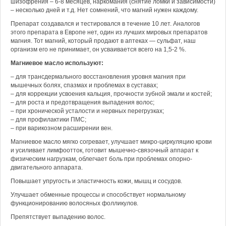
шизофрения – 6-8 месяцев, наркомания (снятие ломки и зависимости)
– несколько дней и т.д. Нет сомнений, что магний нужен каждому.
Препарат создавался и тестировался в течение 10 лет. Аналогов
этого препарата в Европе нет, один из лучших мировых препаратов
магния. Тот магний, который продают в аптеках — сульфат, наш
организм его не принимает, он усваивается всего на 1,5-2 %.
Магниевое масло используют:
– для трансдермального восстановления уровня магния при
мышечных болях, спазмах и проблемах в суставах;
– для коррекции усвоения кальция, прочности зубной эмали и костей;
– для роста и предотвращения выпадения волос;
– при хронической усталости и нервных перегрузках;
– для профилактики ПМС;
– при варикозном расширении вен.
Магниевое масло мягко согревает, улучшает микро-циркуляцию крови
и усиливает лимфоотток, готовит мышечно-связочный аппарат к
физическим нагрузкам, облегчает боль при проблемах опорно-
двигательного аппарата.
Повышает упругость и эластичность кожи, мышц и сосудов.
Улучшает обменные процессы и способствует нормальному
функционированию волосяных фолликулов.
Препятствует выпадению волос.