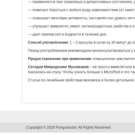
— применяется при тревожных и депрессивных состояниях, р
— помогает бороться с любого рода зависимостями (от никот
— повышает мозговую активность, заставляя нас думать четч
— улучшает иммунитет, имеет антиоксидантные свойства и 
— дает прилив сил и бодрости в течение дня.
Способ употребления:
1 – 2 капсулы в сутки за 30 минут до 
Перед употреблением рекомендуем проконсультироваться у 
Предостережение при применении:
повышенная чувствительн
Сегодня Микродозинг Мухоморов
– не просто мимолетное ве
оказалась на слуху. Чтобы узнать больше о MicroRed и что та
Статья по лечебным свойствам мухомора и более детальное
Copyright © 2026 Fungodoctor. All Rights Reserved