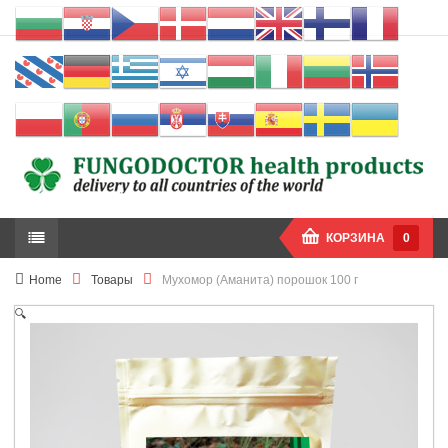
КОРЗИНА
0
Home
Товары
Мухомор (Аманита) порошок 100 г
🔍