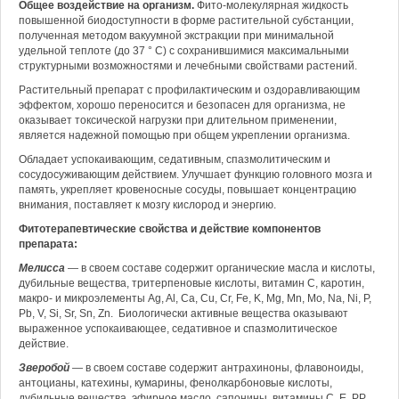
Общее воздействие на организм.
Фито-молекулярная жидкость
повышенной биодоступности в форме растительной субстанции,
полученная методом вакуумной экстракции при минимальной
удельной теплоте (до 37 ° С) с сохранившимися максимальными
структурными возможностями и лечебными свойствами растений.
Растительный препарат с профилактическим и оздоравливающим
эффектом, хорошо переносится и безопасен для организма, не
оказывает токсической нагрузки при длительном применении,
является надежной помощью при общем укреплении организма.
Обладает успокаивающим, седативным, спазмолитическим и
сосудосуживающим действием. Улучшает функцию головного мозга и
память, укрепляет кровеносные сосуды, повышает концентрацию
внимания, поставляет к мозгу кислород и энергию.
Фитотерапевтические свойства и действие компонентов
препарата:
Мелисса
— в своем составе содержит органические масла и кислоты,
дубильные вещества, тритерпеновые кислоты, витамин С, каротин,
макро- и микроэлементы Ag, Al, Ca, Cu, Cr, Fe, K, Mg, Mn, Mo, Na, Ni, P,
Pb, V, Si, Sr, Sn, Zn. Биологически активные вещества оказывают
выраженное успокаивающее, седативное и спазмолитическое
действие.
Зверобой
— в своем составе содержит антрахиноны, флавоноиды,
антоцианы, катехины, кумарины, фенолкарбоновые кислоты,
дубильные вещества, эфирное масло, сапонины, витамины С, Е, РР,