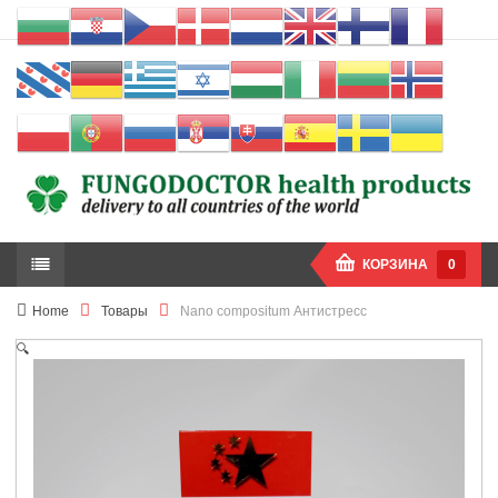
КОРЗИНА
0
Home
Товары
Nano compositum Антистресс
🔍