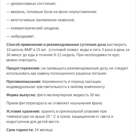
— депрессивные состояния;
— мигрень, головные боли на фоне переутомления;
— вегетативные проявления неврозов;
— климактерический синдром;
— нейродермит.
Способ применения и рекомендованная суточная доза
растворить
10 капель ФМР в 15 мл (столовой ложке) воды и пить 3 раза в день за
30 минут до еды в течение 8-12 недель. При необходимости курс
можно повторить.
Предостережение:
не превышать рекомендованную дозу, не следует
использовать как замену полноценного рациона питания.
Противопоказания:
беременность и период лактации,
индивидуальная чувствительность к любому компоненту.
Форма выпуска:
фито-молекулярная жидкость 30 мл.
Прием фитопрепарата не отменяет назначения врача.
Условия хранения:
хранить в оригинальной упаковке при
температуре не выше 25 ° C в сухом, защищенном от света и
недоступном для детей месте.
Срок годности:
24 месяца.