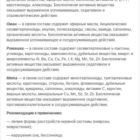
каротиноиды, алкалоиды. Биологически активные вещества
оказывают выраженное успокаивающее, седативное и
спазмолитическое действие.
Оман
— в своем составе содержит эфирные масла, бициклические
сесквитерпеноиды, инулин, полисахариды, смолы, камеди, сапонины,
органические кислоты. Биологически активные вещества оказывают
выраженное успокаивающее и сосудосуживающее действие.
Ромашка
— в своем составе содержит сесквитерпеновые γ-лактоны,
углеводы, каротиноиды, аминокислоты, дубильные вещества, макро- и
микроэлементы Al, Ba, Са, Cu, Fe, I, К, Mg, Mn, Se, Zn. Биологически
активные вещества оказывают выраженное седативное и
сосудосуживающее действие.
Мята
— в своем составе содержит монотерпеноиды, тритерпеновые
кислоты, каротиноиды, стеролы, бетаин, флавоноиды, дубильные
вещества, кумарины, сапонины, алкалоиды, витамин С, каротин,
жирные кислоты, минеральные Cu, Mn, Se, Sr, Zn. Биологически
активные вещества оказывают выраженное седативное,
противовоспалительное и сосудосуживающее действие.
Рекомендации к применению:
— легкие формы расстройств нервной системы (неврозы,
неврастения);
— нарушение сна, бессонница;