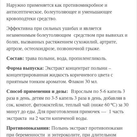
Наружно применяется как противомикробное и
антисептическое, болеутоляющее и уменьшающее
кровоподтеки средство.
Эффективна при сильных ушибах и является
незаменимым болеутоляющим средством при вывихах и
болях, вызванных растяжением сухожилий, артрите,
артрозе, остеохондрозе, позвоночной грыже.
Состав:
трава полыни, вода, пропиленгликоль.
Форма выпуска:
Экстракт концентрат полыни –
концентрированная жидкость коричневого цвета с
приятным тонким ароматом. Флакон 30 мл.
Способ применения и дозы:
Взрослым по 5-6 капель 3
раза в день, детям по 3-5 капель 3 раза в день, добавляя в
сок, компот, фитококтейли, теплый чай (ниже 60 ºС) за 30
минут до еды. Для приготовления примочек — 1 часть
экстракта на 2 части кипяченой воды.
Противопоказания:
Полынь экстракт противопоказан
при беременности и энтероколите, при длительном