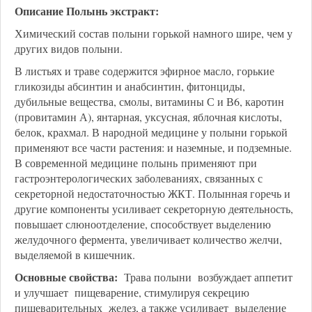
Описание Полынь экстракт:
Химический состав полыни горькой намного шире, чем у
других видов полыни.
В листьях и траве содержится эфирное масло, горькие
гликозиды абсинтин и анабсинтин, фитонциды,
дубильные вещества, смолы, витамины С и В6, каротин
(провитамин А), янтарная, уксусная, яблочная кислоты,
белок, крахмал. В народной медицине у полыни горькой
применяют все части растения: и наземные, и подземные.
В современной медицине полынь
применяют при
гастроэнтерологических заболеваниях, связанных с
секреторной недостаточностью
ЖКТ
. Полынная горечь и
другие компоненты усиливает секреторную деятельность,
повышает слюноотделение, способствует выделению
желудочного фермента, увеличивает количество желчи,
выделяемой в кишечник.
Основные свойства:
Трава полыни возбуждает аппетит
и улучшает пищеварение, стимулируя секрецию
пищеварительных желез, а также усиливает выделение