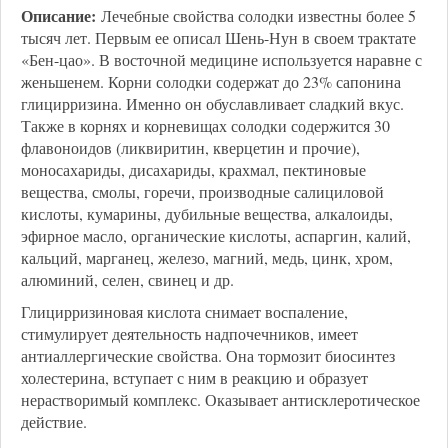
Описание:
Лечебные свойства солодки известны более 5
тысяч лет. Первым ее описал Шень-Нун в своем трактате
«Бен-цао». В восточной медицине используется наравне с
женьшенем. Корни солодки содержат до 23% сапонина
глицирризина. Именно он обуславливает сладкий вкус.
Также в корнях и корневищах солодки содержится 30
флавоноидов (ликвиритин, кверцетин и прочие),
моносахариды, дисахариды, крахмал, пектиновые
вещества, смолы, горечи, производные салициловой
кислоты, кумарины, дубильные вещества, алкалоиды,
эфирное масло, органические кислоты, аспаргин, калий,
кальций, марганец, железо, магний, медь, цинк, хром,
алюминий, селен, свинец и др.
Глицирризиновая кислота снимает воспаление,
стимулирует деятельность надпочечников, имеет
антиаллергические свойства. Она тормозит биосинтез
холестерина, вступает с ним в реакцию и образует
нерастворимый комплекс. Оказывает антисклеротическое
действие.