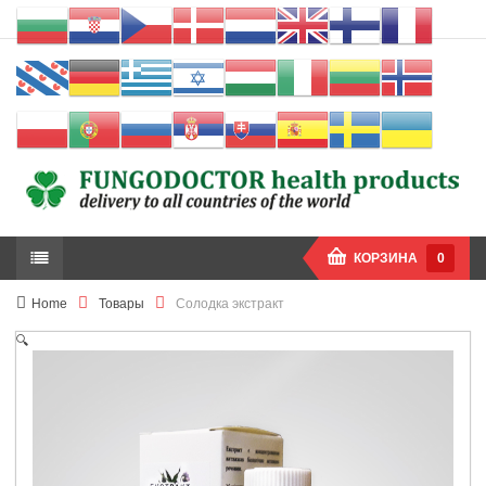
КОРЗИНА
0
Home
Товары
Солодка экстракт
🔍