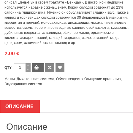
описал Шень-Нун в своем трактате «Бен-цао». В восточной медицине
используется наравне с женьшенем. Корни солодки содержат до 23%
сапонина глицирризина. Именно он обуславливает сладкий вкус. Также в
корнях и корневищах солодки содержится 30 флавоноидов (ликвиритин,
кверцетин и прочие), моносахариды, дисахариды, крахмал, пектиновые
вещества, смолы, горечи, производные салициловой кислоты, кумарины,
дубильные вещества, алкалоиды, эфирное масло, органические
кислоты, аспаргин, калий, кальций, марганец, железо, магний, медь,
цинк, хром, алюминий, селен, свинец и др.
2.00
€
Количество
Метки:
Дыхательная система
,
Обмен веществ
,
Очищение организма
,
Эндокринная система
ОПИСАНИЕ
Описание