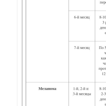
пер
6-й месяц
8-1
3 
ден
7-й месяц
По 5
ка
ч
про
12
Меланома
1-й, 2-й и
8-1
3-й месяцы
2-3
ден