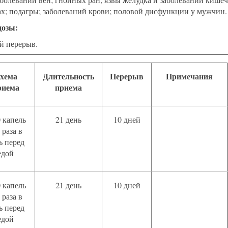
вах; подагры; заболеваний крови; половой дисфункции у мужчин.
дозы:
ей перерыв.
хема
Длительность
Перерыв
Примечания
риема
приема
0 капель
21 день
10 дней
 раза в
ь перед
едой
0 капель
21 день
10 дней
 раза в
ь перед
едой