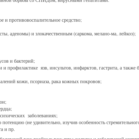
е и противовоспалительное средство;
ы, аденомы) и злокачественным (саркома, мелано-ма, лейкоз);
сов и бактерий;
и профилактике язв, инсультов, инфарктов, гастрита, а также 
алений кожи, псориаза, рака кожных покровов;
он;
ердца;
психических заболеваниях;
потенцию (не удивительно, изучив особенность стремительного
а и пр.
болеваний вен; гнойных ран; язвы желудка и заболеваний кишечн