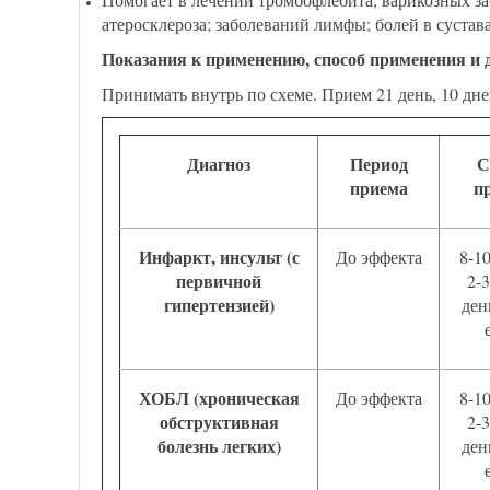
атеросклероза; заболеваний лимфы; болей в суста
Показания к применению, способ применения и 
Принимать внутрь по схеме. Прием 21 день, 10 дн
Диагноз
Период
С
приема
п
Инфаркт, инсульт (с
До эффекта
8-1
первичной
2-3
гипертензией)
ден
ХОБЛ (хроническая
До эффекта
8-1
обструктивная
2-3
болезнь легких)
ден