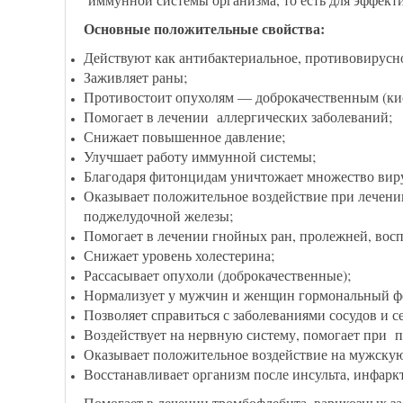
Основные положительные свойства:
Действуют как антибактериальное, противовирусно
Заживляет раны;
Противостоит опухолям — доброкачественным (кист
Помогает в лечении аллергических заболеваний;
Снижает повышенное давление;
Улучшает работу иммунной системы;
Благодаря фитонцидам уничтожает множество виру
Оказывает положительное воздействие при лечении 
поджелудочной железы;
Помогает в лечении гнойных ран, пролежней, восп
Снижает уровень холестерина;
Рассасывает опухоли (доброкачественные);
Нормализует у мужчин и женщин гормональный ф
Позволяет справиться с заболеваниями сосудов и с
Воздействует на нервную систему, помогает при 
Оказывает положительное воздействие на мужскую 
Восстанавливает организм после инсульта, инфаркт
Помогает в лечении тромбофлебита, варикозных за