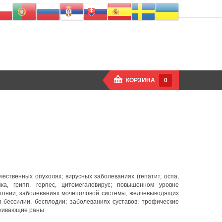
КОРЗИНА
0
чественных опухолях; вирусных заболеваниях (гепатит, оспа,
ка, грипп, герпес, цитомегаловирус; повышенном уровне
ртонии; заболеваниях мочеполовой системы, желчевыводящих
м бессилии, бесплодии; заболеваниях суставов; трофические
заживающие раны