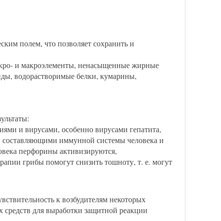
еским полем, что позволяет сохранить и
икро- и макроэлементы, ненасыщенные жирные
иды, водорастворимые белки, кумарины,
зультаты:
ями и вирусами, особенно вирусами гепатита,
и составляющими иммунной системы человека и
ловека перфорины активизируются,
апии грибы помогут снизить тошноту, т. е. могут
вствительность к возбудителям некоторых
х средств для выработки защитной реакции