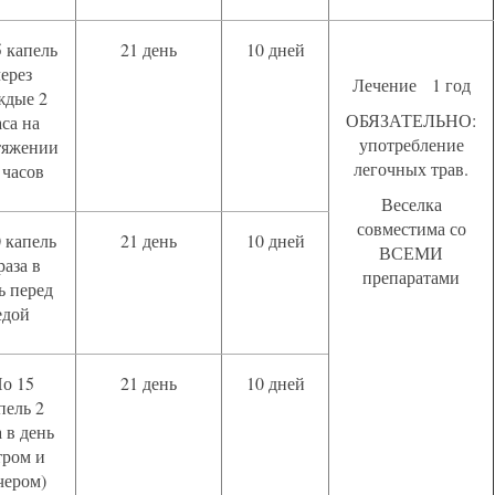
 капель
21 день
10 дней
через
Лечение 1 год
ждые 2
ОБЯЗАТЕЛЬНО:
аса на
употребление
тяжении
легочных трав.
 часов
Веселка
совместима со
0 капель
21 день
10 дней
ВСЕМИ
раза в
препаратами
ь перед
едой
о 15
21 день
10 дней
пель 2
а в день
тром и
чером)