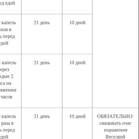
ед едой
0 капель
21 день
10 дней
раза в
ь перед
едой
 капель
21 день
10 дней
через
ждые 2
аса на
тяжении
 часов
0 капель
21 день
10 дней
ОБЯЗАТЕЛЬНО:
 раза в
смазывать очаг
ь перед
поражения
едой
Веселкой