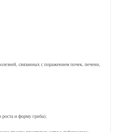
болезней, связанных с поражением почек, печени,
 роста и форму гриба);
ого тракта; приступов астмы; туберкулеза;