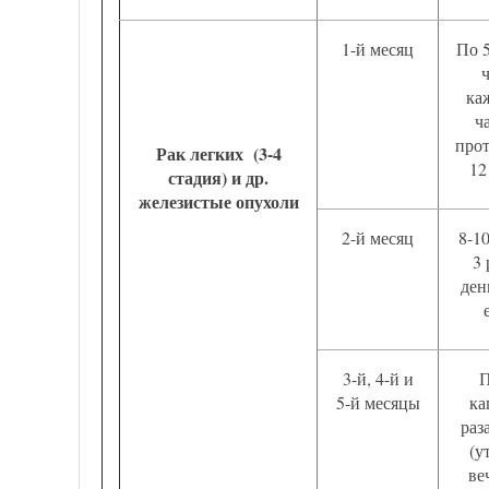
1-й месяц
По 5
ка
ч
про
Рак легких (3-4
12
стадия) и др.
железистые опухоли
2-й месяц
8-1
3 
ден
3-й, 4-й и
П
5-й месяцы
ка
раз
(у
ве