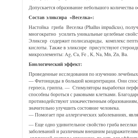
Допускается образование небольшого количества ос
Состав
эликсира «Веселка»
:
Настойка гриба Веселка (Phallus impudicus), полу
многократно усилить уникальные целебные свойст
Эликсир содержит полисахариды, комплекс пепти
кислоты. Также в эликсире присутствуют стероид
микроэлементы: Ag, Ca, Fe , К, Na, Mn, Zn, Ba.
Биологический эффект:
Проведенные исследования по изучению лечебных
— Фитонциды в большой концентрации. Они спосо
герпеса, гриппа. — Стимуляторы выработки перф
способны бороться с раковыми клетками. Благода
противодействуют злокачественным образованиям, 
значительно улучшить состояние человека.
— Помогает при аллергических заболеваниях, явл
— Еще одно удивительное свойство гриба веселки
заболеваний и различным внешним раздражителям. 
иммунной системы организма, то есть для эффек