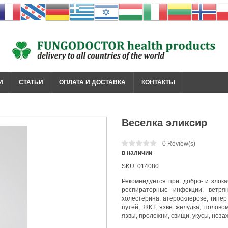
И
СТАТЬИ
ОПЛАТА И ДОСТАВКА
КОНТАКТЫ
Веселка эликсир
0
Review(s)
в наличии
SKU:
014080
Рекомендуется при: добро- и злока
респираторные инфекции, ветрян
холестерина, атеросклерозе, гипе
путей, ЖКТ, язве желудка; полово
язвы, пролежни, свищи, укусы, не