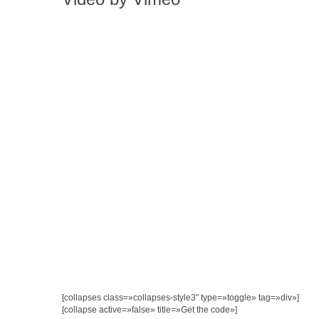
[collapses class=»collapses-style3″ type=»toggle» tag=»div»]
[collapse active=»false» title=»Get the code»]