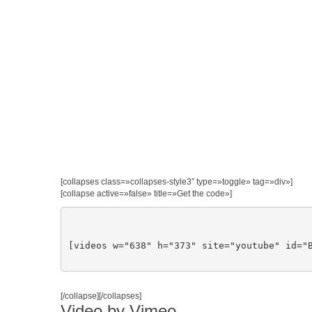
[collapses class=»collapses-style3″ type=»toggle» tag=»div»]
[collapse active=»false» title=»Get the code»]
[videos w="638" h="373" site="youtube" id="
[/collapse][/collapses]
Video by Vimeo