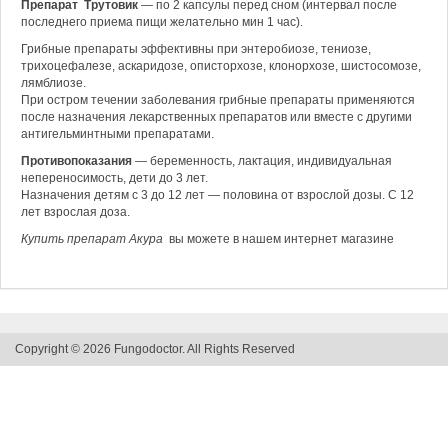
Препарат Трутовик
— по 2 капсулы перед сном (интервал после
последнего приема пищи желательно мин 1 час).
Грибные препараты эффективны при энтеробиозе, тениозе,
трихоцефалезе, аскаридозе, описторхозе, клонорхозе, шистосомозе,
лямблиозе.
При остром течении заболевания грибные препараты применяются
после назначения лекарственных препаратов или вместе с другими
антигельминтными препаратами.
Противопоказания
— беременность, лактация, индивидуальная
непереносимость, дети до 3 лет.
Назначения детям с 3 до 12 лет — половина от взрослой дозы. С 12
лет взрослая доза.
Купить препарат Акура
вы можете в нашем интернет магазине
Copyright © 2026 Fungodoctor. All Rights Reserved