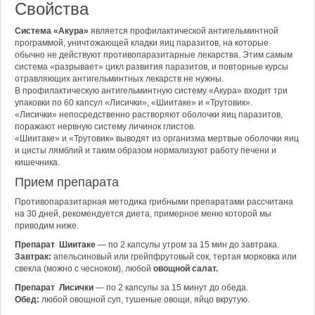
Свойства
Система «Акура»
является профилактической антигельминтной
программой, уничтожающей кладки яиц паразитов, на которые
обычно не действуют противопаразитарные лекарства. Этим самым
система «разрывает» цикл развития паразитов, и повторные курсы
отравляющих антигельминтных лекарств не нужны.
В профилактическую антигельминтную систему «Акура» входит три
упаковки по 60 капсул «Лисички», «Шиитаке» и «Трутовик».
«Лисички» непосредственно растворяют оболочки яиц паразитов,
поражают нервную систему личинок глистов.
«Шиитаке» и «Трутовик» выводят из организма мертвые оболочки яиц
и цисты лямблий и таким образом нормализуют работу печени и
кишечника.
Прием препарата
Противопаразитарная методика грибными препаратами рассчитана
на 30 дней, рекомендуется диета, примерное меню которой мы
приводим ниже.
Препарат Шиитаке
— по 2 капсулы утром за 15 мин до завтрака.
Завтрак:
апельсиновый или грейпфрутовый сок, тертая морковка или
свекла (можно с чесноком), любой
овощной салат.
Препарат Лисички
— по 2 капсулы за 15 минут до обеда.
Обед:
любой овощной суп, тушеные овощи, яйцо вкрутую.