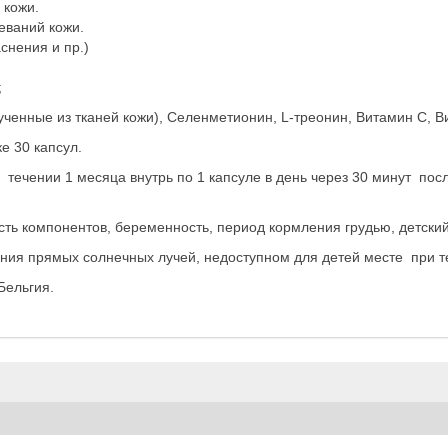
 кожи.
еваний кожи.
снения и пр.)
;
енные из тканей кожи), Селенметионин, L-треонин, Витамин С, В
ке 30 капсул.
 течении 1 месяца внутрь по 1 капсуле в день через 30 минут п
ь компонентов, беременность, период кормления грудью, детский 
ия прямых солнечных лучей, недоступном для детей месте при те
Бельгия.